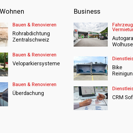
 Wohnen
Business
Bauen & Renovieren
Fahrzeug
Vermietu
Rohrabdichtung
Autogar
Zentralschweiz
Wolhus
Bauen & Renovieren
Dienstlei
Veloparkiersysteme
Bike
Reinigun
Bauen & Renovieren
Dienstlei
Überdachung
CRM Sof