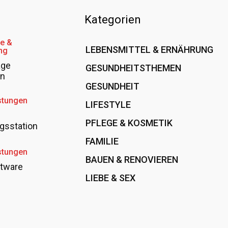
Kategorien
e &
LEBENSMITTEL & ERNÄHRUNG
ng
age
GESUNDHEITSTHEMEN
108
en
GESUNDHEIT
78
89
stungen
LIFESTYLE
60
PFLEGE & KOSMETIK
40
gsstation
FAMILIE
37
stungen
BAUEN & RENOVIEREN
35
tware
LIEBE & SEX
31