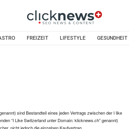
GASTRO
FREIZEIT
LIFESTYLE
GESUNDHEIT
annt) sind Bestandteil eines jeden Vertrags zwischen der I like
den “I Like Switzerland unter Domain: klicknews.ch” genannt)
her, nicht jedoch die einzelnen Kaufvertrag.