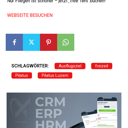
Nur Fliegen ist schöner – jetzt ‚Tree Tent‘ buchen!“
WEBSEITE BESUCHEN
SCHLAGWÖRTER:
Ausflugsziel
freizeit
Pilatus
Pilatus Luzern