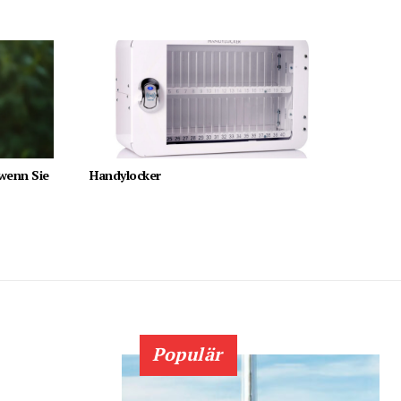
 wenn Sie
Handylocker
Populär