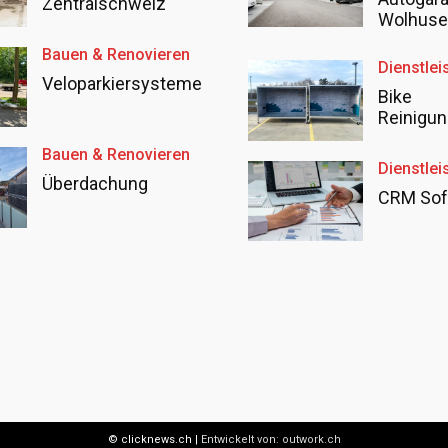
Zentralschweiz
Wolhus
Bauen & Renovieren
Dienstlei
Veloparkiersysteme
Bike
Reinigun
Bauen & Renovieren
Dienstlei
Überdachung
CRM Sof
© clicknews.ch |
Entwickelt von:
outwork.ch