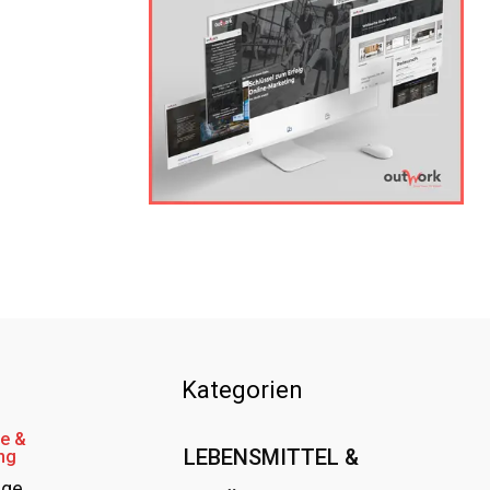
Kategorien
e &
LEBENSMITTEL &
ng
age