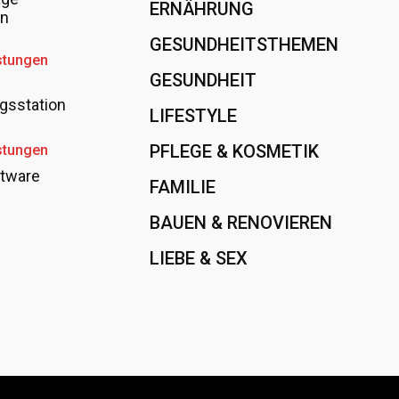
ERNÄHRUNG
108
en
GESUNDHEITSTHEMEN
89
stungen
GESUNDHEIT
78
gsstation
LIFESTYLE
60
PFLEGE & KOSMETIK
40
stungen
tware
FAMILIE
37
BAUEN & RENOVIEREN
35
LIEBE & SEX
31