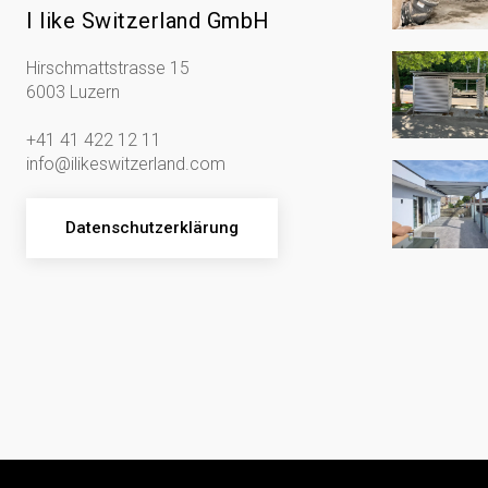
I like Switzerland GmbH
Hirschmattstrasse 15
6003 Luzern
+41 41 422 12 11
info@ilikeswitzerland.com
Datenschutzerklärung