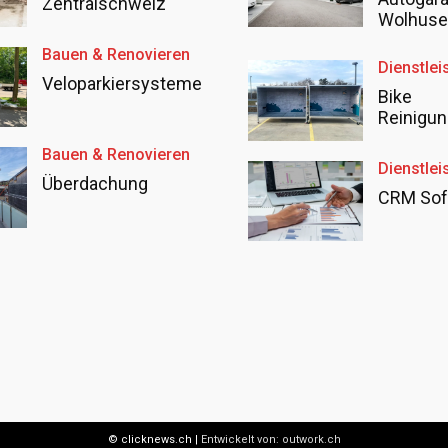
Zentralschweiz
Wolhus
Bauen & Renovieren
Dienstlei
Veloparkiersysteme
Bike
Reinigun
Bauen & Renovieren
Dienstlei
Überdachung
CRM Sof
© clicknews.ch |
Entwickelt von:
outwork.ch