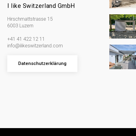
I like Switzerland GmbH
Hirschmattstrasse 15
6003 Luzern
+41 41 422 12 11
info@ilikeswitzerland.com
Datenschutzerklärung