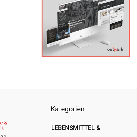
Kategorien
e &
LEBENSMITTEL &
ng
age