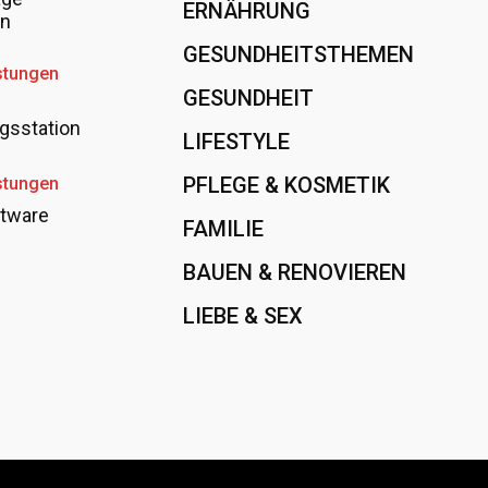
ERNÄHRUNG
108
en
GESUNDHEITSTHEMEN
89
stungen
GESUNDHEIT
78
gsstation
LIFESTYLE
60
PFLEGE & KOSMETIK
40
stungen
tware
FAMILIE
37
BAUEN & RENOVIEREN
35
LIEBE & SEX
31