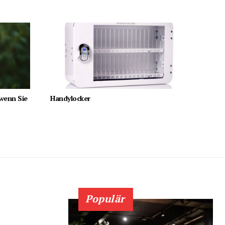
 wenn Sie
Handylocker
Populär