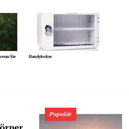
 wenn Sie
Handylocker
Populär
örper,