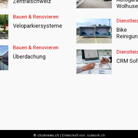
Zentralschweiz
Wolhus
Bauen & Renovieren
Dienstlei
Veloparkiersysteme
Bike
Reinigun
Bauen & Renovieren
Dienstlei
Überdachung
CRM Sof
© clicknews.ch |
Entwickelt von:
outwork.ch