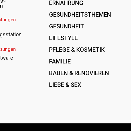
ERNÄHRUNG
108
en
GESUNDHEITSTHEMEN
89
stungen
GESUNDHEIT
78
gsstation
LIFESTYLE
60
PFLEGE & KOSMETIK
40
stungen
tware
FAMILIE
37
BAUEN & RENOVIEREN
35
LIEBE & SEX
31