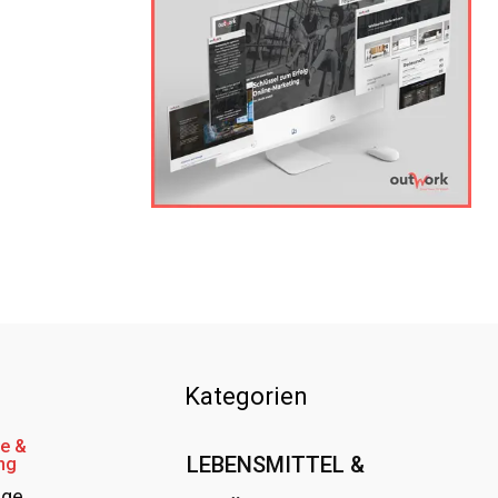
Kategorien
e &
LEBENSMITTEL &
ng
age