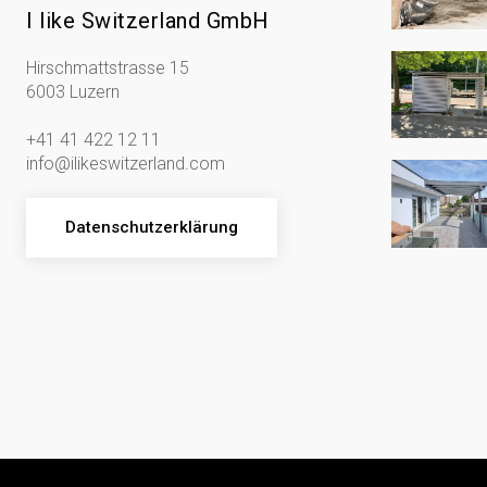
I like Switzerland GmbH
Hirschmattstrasse 15
6003 Luzern
+41 41 422 12 11
info@ilikeswitzerland.com
Datenschutzerklärung