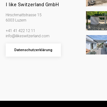
I like Switzerland GmbH
Hirschmattstrasse 15
6003 Luzern
+41 41 422 12 11
info@ilikeswitzerland.com
Datenschutzerklärung