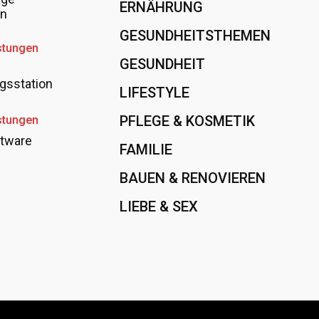
ERNÄHRUNG
108
en
GESUNDHEITSTHEMEN
89
stungen
GESUNDHEIT
78
gsstation
LIFESTYLE
60
PFLEGE & KOSMETIK
40
stungen
tware
FAMILIE
37
BAUEN & RENOVIEREN
35
LIEBE & SEX
31