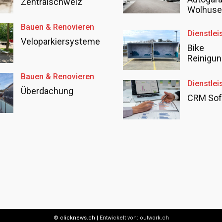
Zentralschweiz
Wolhus
Bauen & Renovieren
Dienstlei
Veloparkiersysteme
Bike
Reinigun
Bauen & Renovieren
Dienstlei
Überdachung
CRM Sof
© clicknews.ch |
Entwickelt von:
outwork.ch