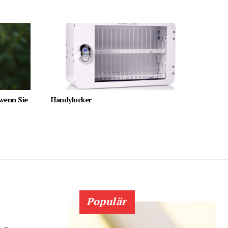
 wenn Sie
Handylocker
Populär