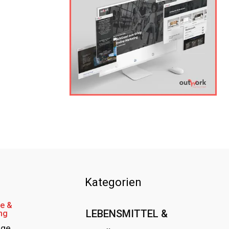
Kategorien
e &
LEBENSMITTEL &
ng
age