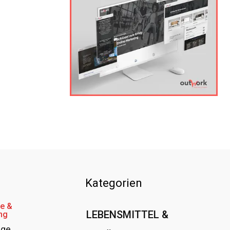
Kategorien
e &
LEBENSMITTEL &
ng
age