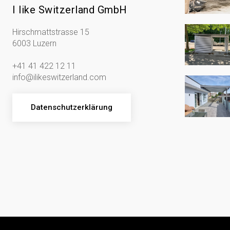
I like Switzerland GmbH
Hirschmattstrasse 15
6003 Luzern
+41 41 422 12 11
info@ilikeswitzerland.com
Datenschutzerklärung