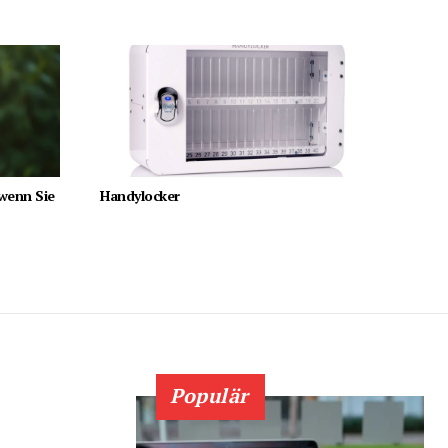
 wenn Sie
Handylocker
Populär