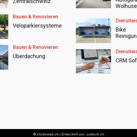
Zentralschweiz
Wolhus
Bauen & Renovieren
Dienstlei
Veloparkiersysteme
Bike
Reinigun
Bauen & Renovieren
Dienstlei
Überdachung
CRM Sof
© clicknews.ch |
Entwickelt von:
outwork.ch