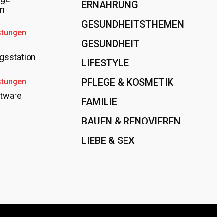
ERNÄHRUNG
108
en
GESUNDHEITSTHEMEN
89
stungen
GESUNDHEIT
78
gsstation
LIFESTYLE
60
PFLEGE & KOSMETIK
40
stungen
tware
FAMILIE
37
BAUEN & RENOVIEREN
35
LIEBE & SEX
31