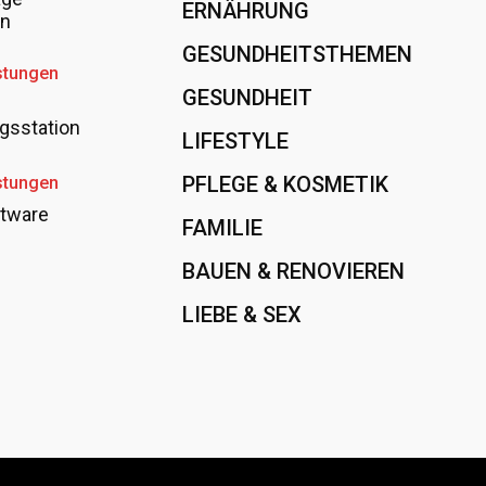
ERNÄHRUNG
108
en
GESUNDHEITSTHEMEN
89
stungen
GESUNDHEIT
78
gsstation
LIFESTYLE
60
PFLEGE & KOSMETIK
40
stungen
tware
FAMILIE
37
BAUEN & RENOVIEREN
35
LIEBE & SEX
31