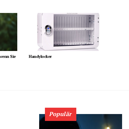
 wenn Sie
Handylocker
Populär