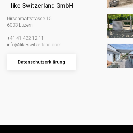
I like Switzerland GmbH
Hirschmattstrasse 15
6003 Luzern
+41 41 422 12 11
info@ilikeswitzerland.com
Datenschutzerklärung