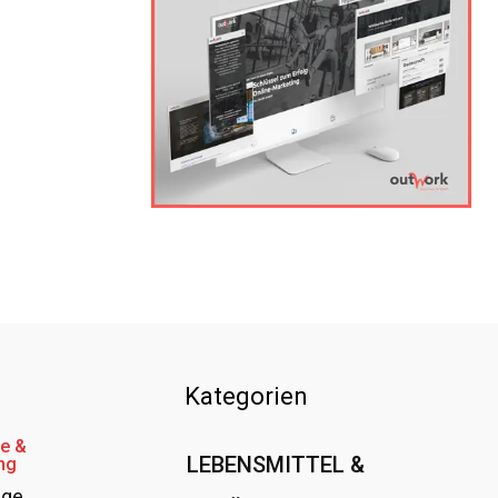
Kategorien
e &
LEBENSMITTEL &
ng
age