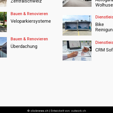
Zentralschweiz
Wolhus
Bauen & Renovieren
Dienstlei
Veloparkiersysteme
Bike
Reinigun
Bauen & Renovieren
Dienstlei
Überdachung
CRM Sof
© clicknews.ch |
Entwickelt von:
outwork.ch