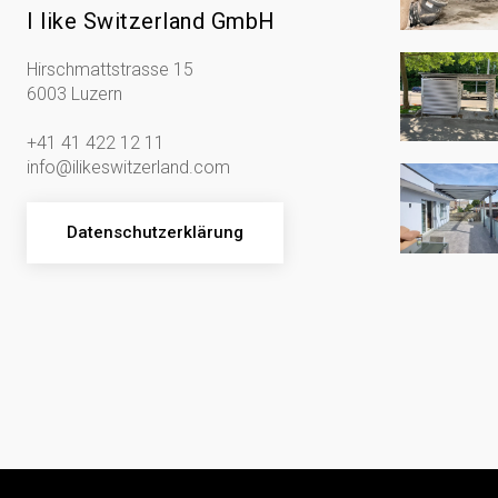
I like Switzerland GmbH
Hirschmattstrasse 15
6003 Luzern
+41 41 422 12 11
info@ilikeswitzerland.com
Datenschutzerklärung