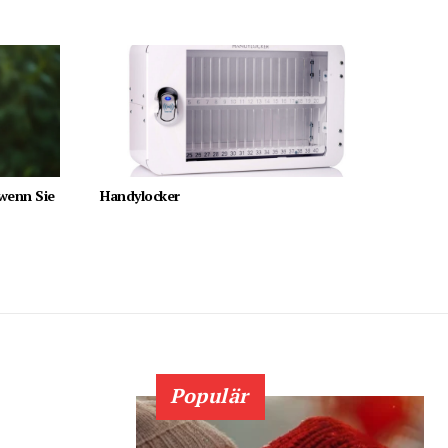
 wenn Sie
Handylocker
Populär