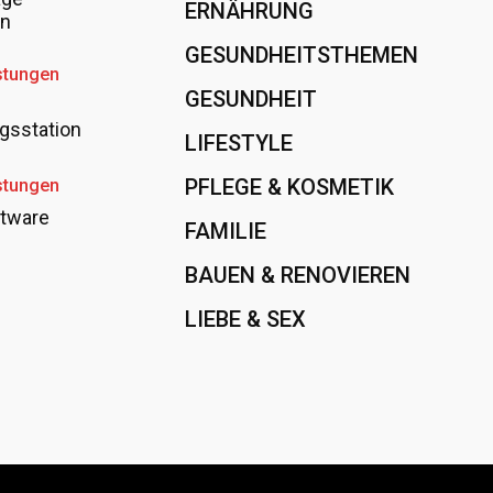
ERNÄHRUNG
108
en
GESUNDHEITSTHEMEN
89
stungen
GESUNDHEIT
78
gsstation
LIFESTYLE
60
PFLEGE & KOSMETIK
40
stungen
tware
FAMILIE
37
BAUEN & RENOVIEREN
35
LIEBE & SEX
31