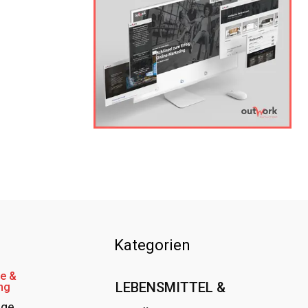
Kategorien
e &
LEBENSMITTEL &
ng
age