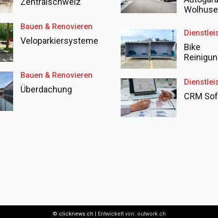
Zentralschweiz
Wolhus
Bauen & Renovieren
Dienstlei
Veloparkiersysteme
Bike
Reinigun
Bauen & Renovieren
Dienstlei
Überdachung
CRM Sof
© clicknews.ch |
Entwickelt von:
outwork.ch