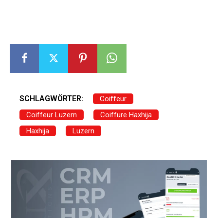
SCHLAGWÖRTER:
Coiffeur
Coiffeur Luzern
Coiffure Haxhija
Haxhija
Luzern