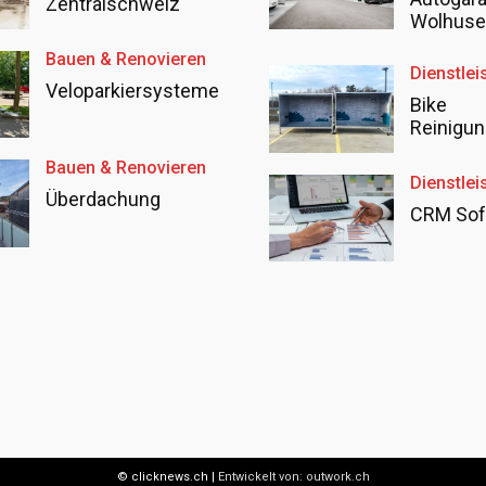
Zentralschweiz
Wolhus
Bauen & Renovieren
Dienstlei
Veloparkiersysteme
Bike
Reinigun
Bauen & Renovieren
Dienstlei
Überdachung
CRM Sof
© clicknews.ch |
Entwickelt von:
outwork.ch