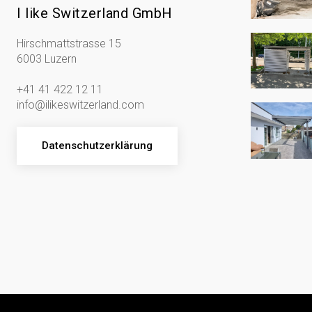
I like Switzerland GmbH
Hirschmattstrasse 15
6003 Luzern
+41 41 422 12 11
info@ilikeswitzerland.com
Datenschutzerklärung