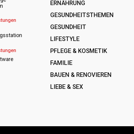
ERNÄHRUNG
108
en
GESUNDHEITSTHEMEN
89
stungen
GESUNDHEIT
78
gsstation
LIFESTYLE
60
PFLEGE & KOSMETIK
40
stungen
tware
FAMILIE
37
BAUEN & RENOVIEREN
35
LIEBE & SEX
31