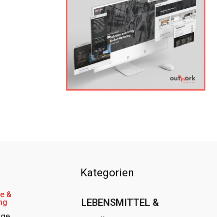
Kategorien
e &
LEBENSMITTEL &
ng
age