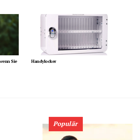
 wenn Sie
Handylocker
Populär