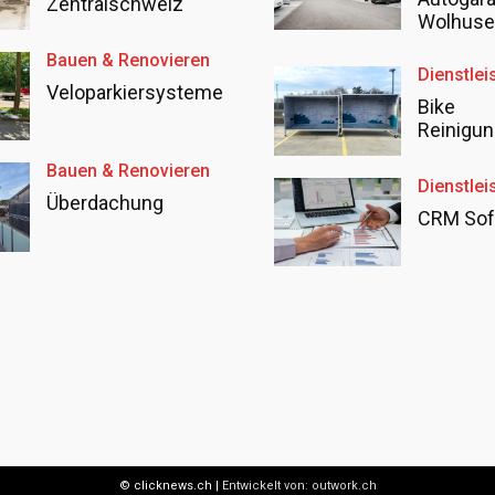
Zentralschweiz
Wolhus
Bauen & Renovieren
Dienstlei
Veloparkiersysteme
Bike
Reinigun
Bauen & Renovieren
Dienstlei
Überdachung
CRM Sof
© clicknews.ch |
Entwickelt von:
outwork.ch