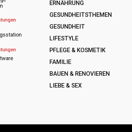
ERNÄHRUNG
108
en
GESUNDHEITSTHEMEN
89
stungen
GESUNDHEIT
78
gsstation
LIFESTYLE
60
PFLEGE & KOSMETIK
40
stungen
tware
FAMILIE
37
BAUEN & RENOVIEREN
35
LIEBE & SEX
31