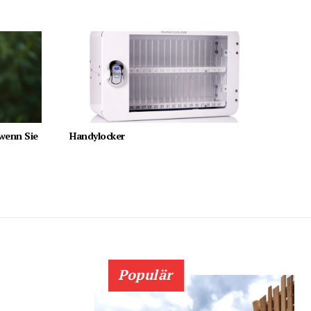
 wenn Sie
Handylocker
Populär