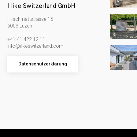
I like Switzerland GmbH
Hirschmattstrasse 15
6003 Luzern
+41 41 422 12 11
info@ilikeswitzerland.com
Datenschutzerklärung