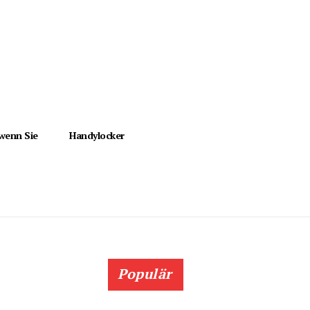
 wenn Sie
Handylocker
Populär