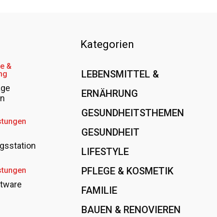
Kategorien
e &
LEBENSMITTEL &
ng
age
ERNÄHRUNG
108
en
GESUNDHEITSTHEMEN
89
stungen
GESUNDHEIT
78
gsstation
LIFESTYLE
60
PFLEGE & KOSMETIK
40
stungen
tware
FAMILIE
37
BAUEN & RENOVIEREN
35