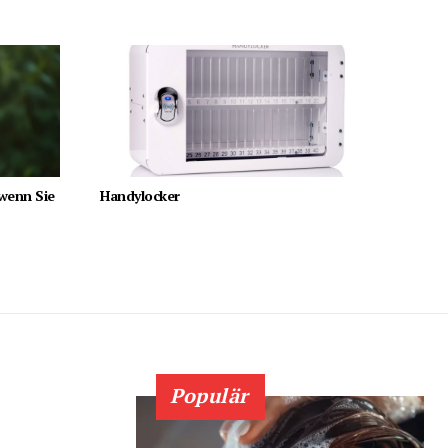
 wenn Sie
Handylocker
Populär