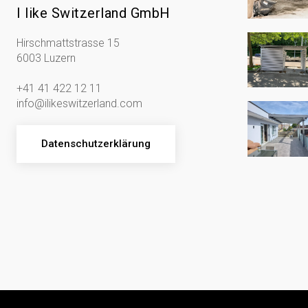
I like Switzerland GmbH
Hirschmattstrasse 15
6003 Luzern
+41 41 422 12 11
info@ilikeswitzerland.com
Datenschutzerklärung