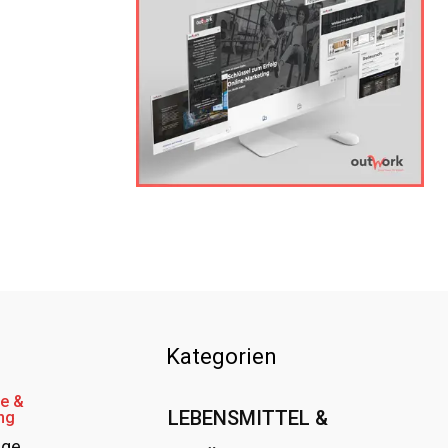
Kategorien
e &
LEBENSMITTEL &
ng
age