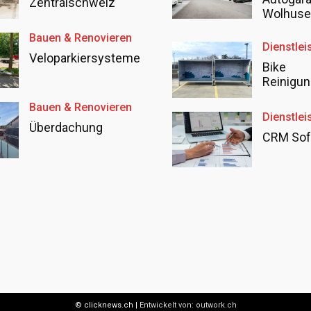
Zentralschweiz
Wolhus
Bauen & Renovieren
Dienstlei
Veloparkiersysteme
Bike
Reinigun
Bauen & Renovieren
Dienstlei
Überdachung
CRM Sof
© clicknews.ch |
Entwickelt von:
outwork.ch