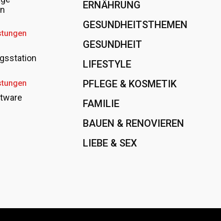
ERNÄHRUNG
108
en
GESUNDHEITSTHEMEN
89
stungen
GESUNDHEIT
78
gsstation
LIFESTYLE
60
PFLEGE & KOSMETIK
40
stungen
tware
FAMILIE
37
BAUEN & RENOVIEREN
35
LIEBE & SEX
31