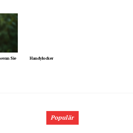
 wenn Sie
Handylocker
Populär