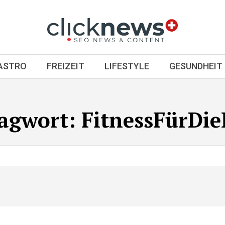
GASTRO
FREIZEIT
LIFESTYLE
GESUNDHEIT
lagwort:
FitnessFürDi