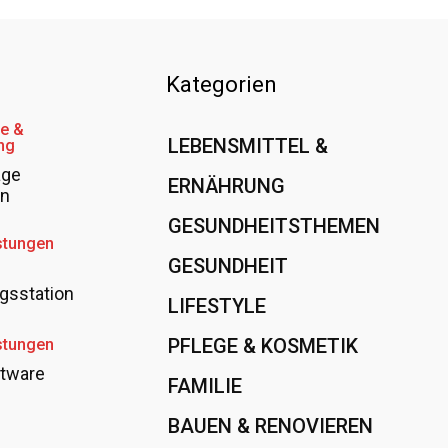
Kategorien
e &
LEBENSMITTEL &
ng
age
ERNÄHRUNG
108
en
GESUNDHEITSTHEMEN
89
stungen
GESUNDHEIT
78
gsstation
LIFESTYLE
60
PFLEGE & KOSMETIK
40
stungen
tware
FAMILIE
37
BAUEN & RENOVIEREN
35