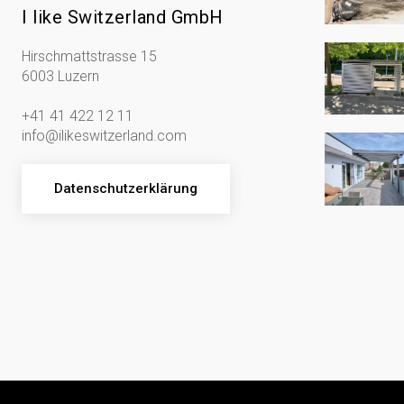
I like Switzerland GmbH
Hirschmattstrasse 15
6003 Luzern
+41 41 422 12 11
info@ilikeswitzerland.com
Datenschutzerklärung