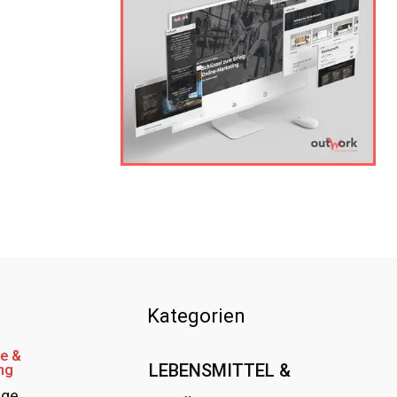
Kategorien
e &
LEBENSMITTEL &
ng
age