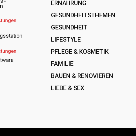
ERNÄHRUNG
108
en
GESUNDHEITSTHEMEN
89
stungen
GESUNDHEIT
78
gsstation
LIFESTYLE
60
PFLEGE & KOSMETIK
40
stungen
tware
FAMILIE
37
BAUEN & RENOVIEREN
35
LIEBE & SEX
31