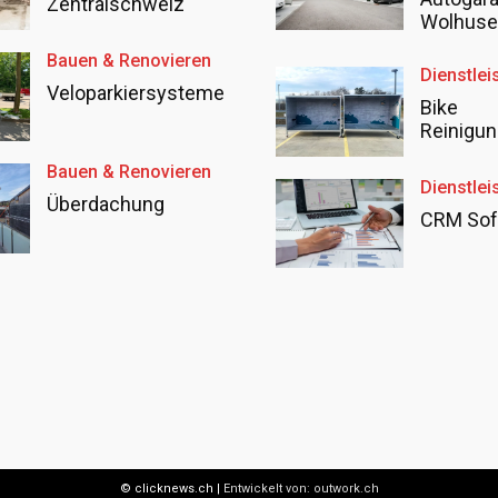
Zentralschweiz
Wolhus
Bauen & Renovieren
Dienstlei
Veloparkiersysteme
Bike
Reinigun
Bauen & Renovieren
Dienstlei
Überdachung
CRM Sof
© clicknews.ch |
Entwickelt von:
outwork.ch