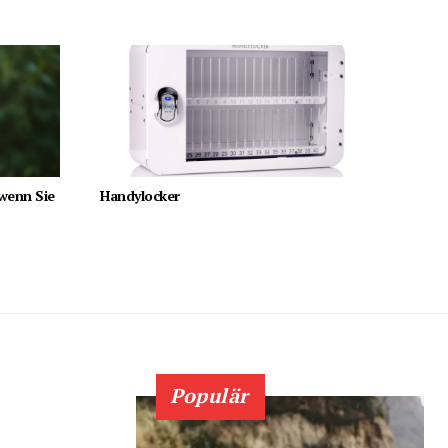
 wenn Sie
Handylocker
Populär