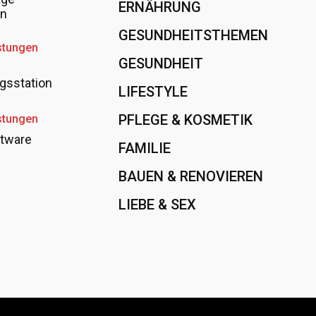
ERNÄHRUNG
108
en
GESUNDHEITSTHEMEN
89
stungen
GESUNDHEIT
78
gsstation
LIFESTYLE
60
PFLEGE & KOSMETIK
40
stungen
tware
FAMILIE
37
BAUEN & RENOVIEREN
35
LIEBE & SEX
31