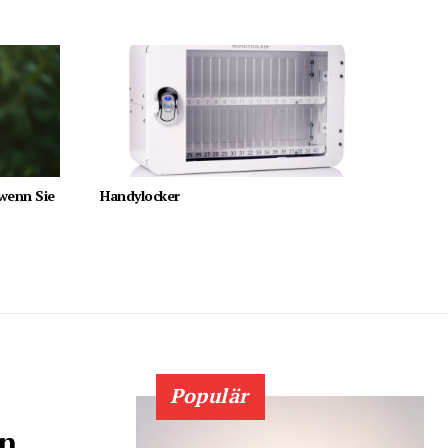
 wenn Sie
Handylocker
Populär
en