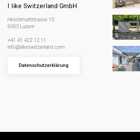
I like Switzerland GmbH
Hirschmattstrasse 15
6003 Luzern
+41 41 422 12 11
info@ilikeswitzerland.com
Datenschutzerklärung