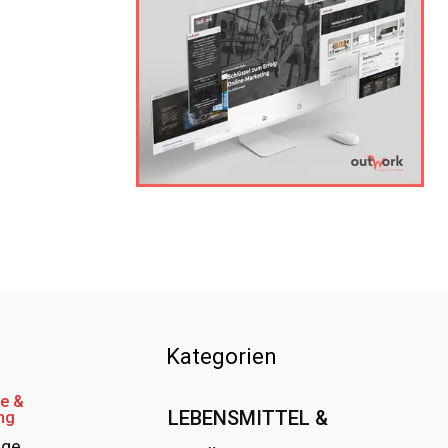
Kategorien
e &
LEBENSMITTEL &
ng
age