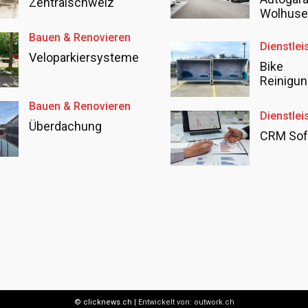
Zentralschweiz
Wolhus
Bauen & Renovieren
Dienstlei
Veloparkiersysteme
Bike
Reinigun
Bauen & Renovieren
Dienstlei
Überdachung
CRM Sof
© clicknews.ch |
Entwickelt von:
outwork.ch