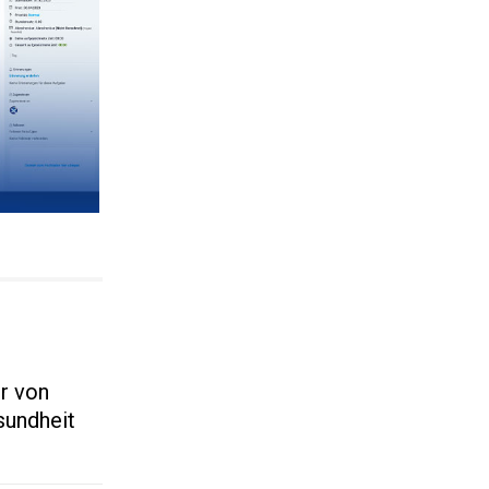
r von
sundheit