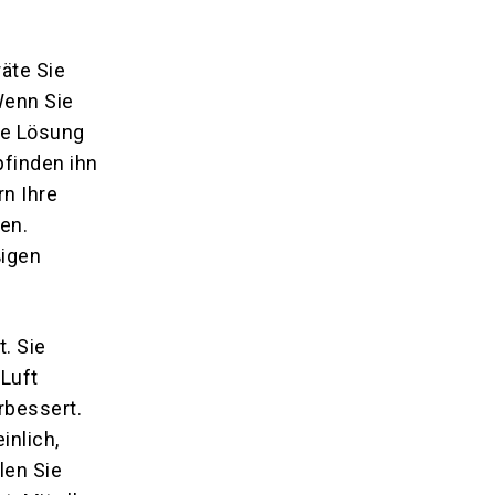
äte Sie
Wenn Sie
ie Lösung
pfinden ihn
n Ihre
en.
ßigen
. Sie
 Luft
rbessert.
inlich,
len Sie