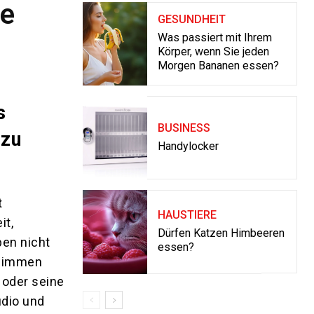
le
GESUNDHEIT
Was passiert mit Ihrem
Körper, wenn Sie jeden
Morgen Bananen essen?
s
BUSINESS
 zu
Handylocker
t
HAUSTIERE
it,
Dürfen Katzen Himbeeren
en nicht
essen?
hwimmen
 oder seine
udio und