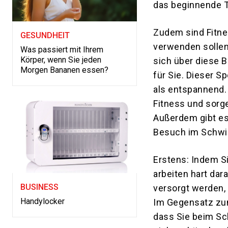
das beginnende T
Zudem sind Fitnes
GESUNDHEIT
verwenden sollen?
Was passiert mit Ihrem
Körper, wenn Sie jeden
sich über diese 
Morgen Bananen essen?
für Sie. Dieser S
als entspannend.
Fitness und sorg
Außerdem gibt es
Besuch im Schw
Erstens: Indem S
arbeiten hart dar
BUSINESS
versorgt werden,
Handylocker
Im Gegensatz zum
dass Sie beim Sc