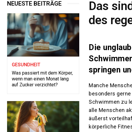
Das sind
NEUESTE BEITRÄGE
des reg
Die unglaub
Schwimmens
GESUNDHEIT
springen un
Was passiert mit dem Körper,
wenn man einen Monat lang
auf Zucker verzichtet?
Manche Menschen
besonders gerne i
Schwimmen zu ler
alle Menschen akt
äußerst vorteilha
körperliche Fitne