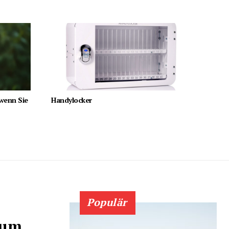
 wenn Sie
Handylocker
Populär
rum