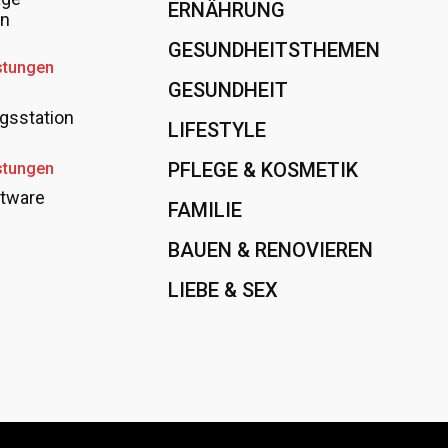
ERNÄHRUNG
108
en
GESUNDHEITSTHEMEN
89
stungen
GESUNDHEIT
78
gsstation
LIFESTYLE
60
PFLEGE & KOSMETIK
40
stungen
tware
FAMILIE
37
BAUEN & RENOVIEREN
35
LIEBE & SEX
31