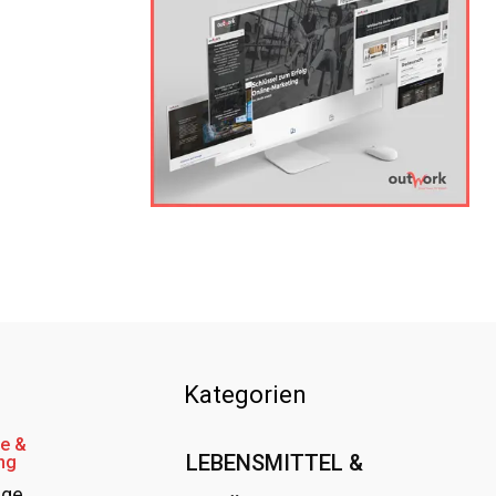
Kategorien
e &
LEBENSMITTEL &
ng
age