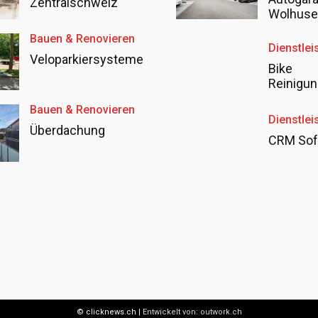
Zentralschweiz
Wolhus
Bauen & Renovieren
Dienstlei
Veloparkiersysteme
Bike
Reinigun
Bauen & Renovieren
Dienstlei
Überdachung
CRM Sof
© clicknews.ch |
Entwickelt von:
outwork.ch