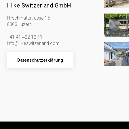
I like Switzerland GmbH
Hirschmattstrasse 15
6003 Luzern
+41 41 422 12 11
info@ilikeswitzerland.com
Datenschutzerklärung