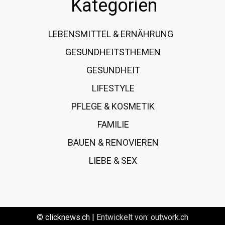
Kategorien
LEBENSMITTEL & ERNÄHRUNG
108
GESUNDHEITSTHEMEN
89
GESUNDHEIT
78
LIFESTYLE
60
PFLEGE & KOSMETIK
40
FAMILIE
37
BAUEN & RENOVIEREN
35
LIEBE & SEX
31
© clicknews.ch |
Entwickelt von:
outwork.ch