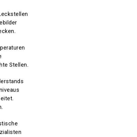
Leckstellen
ebilder
ecken.
peraturen
e
te Stellen.
derstands
sniveaus
eitet.
n.
stische
ialisten