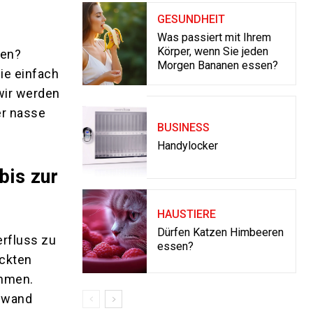
GESUNDHEIT
Was passiert mit Ihrem
Körper, wenn Sie jeden
fen?
Morgen Bananen essen?
Sie einfach
wir werden
er nasse
BUSINESS
Handylocker
bis zur
HAUSTIERE
Dürfen Katzen Himbeeren
erfluss zu
essen?
eckten
ehmen.
ufwand