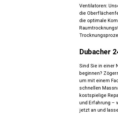
Ventilatoren: Un
die Oberflächenf
die optimale Komb
Raumtrocknungste
Trocknungsproze
Dubacher 2
Sind Sie in einer
beginnen? Zögern
um mit einem Fa
schnellen Massn
kostspielige Rep
und Erfahrung – w
jetzt an und lass