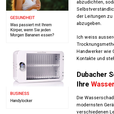
abzudichten, sod
Selbstverständli
der Leitungen zu
GESUNDHEIT
abzugeben.
Was passiert mit Ihrem
Körper, wenn Sie jeden
Morgen Bananen essen?
Ich weiss ausser
Trocknungsmethod
Handwerker wie G
Kontakte und ste
Dubacher S
Ihre
Wasse
BUSINESS
Die Wasserschade
Handylocker
modernsten Gerät
verschiedenen L