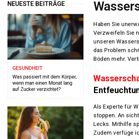
Wassers
NEUESTE BEITRÄGE
Haben Sie unerw
Verzweifeln Sie n
unseren Wassers
das Problem schn
Böden mehr. Vertr
GESUNDHEIT
Wasserscha
Was passiert mit dem Körper,
wenn man einen Monat lang
Entfeuchtu
auf Zucker verzichtet?
Als Experte für 
stoppen. An sicht
Lecks. Mithilfe s
Zudem verfüge ic