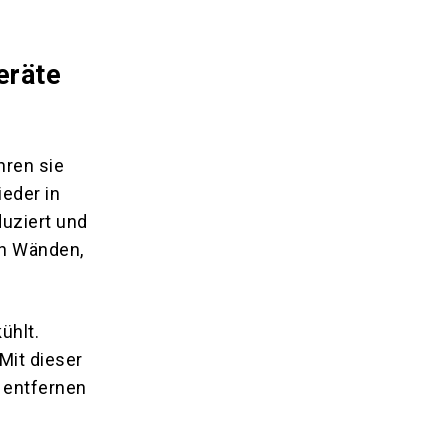
eräte
hren sie
ieder in
duziert und
on Wänden,
ühlt.
Mit dieser
n entfernen