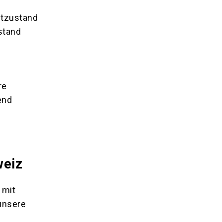
mtzustand
stand
re
end
weiz
 mit
unsere