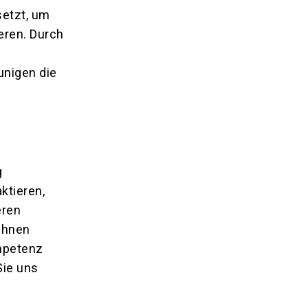
setzt, um
eren. Durch
unigen die
g
ktieren,
eren
Ihnen
ompetenz
Sie uns