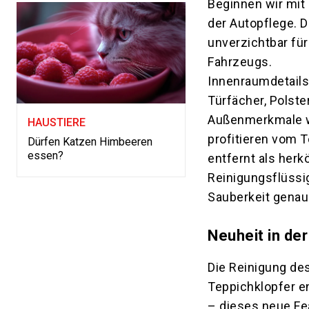
Beginnen wir mit 
der Autopflege. D
unverzichtbar für
Fahrzeugs.
Innenraumdetails 
Türfächer, Polst
Außenmerkmale w
HAUSTIERE
profitieren vom T
Dürfen Katzen Himbeeren
essen?
entfernt als her
Reinigungsflüssigk
Sauberkeit genau
Neuheit in de
Die Reinigung de
Teppichklopfer e
– dieses neue Fe