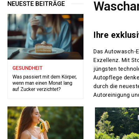
Waschan
NEUESTE BEITRÄGE
Ihre exklus
Das Autowasch-Er
Exzellenz. Mit St
GESUNDHEIT
jüngsten technolo
Was passiert mit dem Körper,
Autopflege denke
wenn man einen Monat lang
durch die neuest
auf Zucker verzichtet?
Autoreinigung un