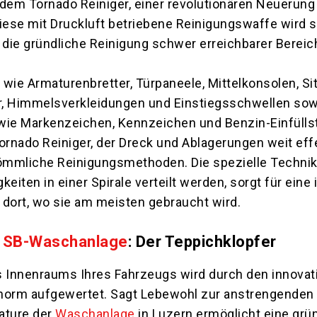
dem Tornado Reiniger, einer revolutionären Neuerung 
iese mit Druckluft betriebene Reinigungswaffe wird s
 die gründliche Reinigung schwer erreichbarer Berei
wie Armaturenbretter, Türpaneele, Mittelkonsolen, Si
er, Himmelsverkleidungen und Einstiegsschwellen sow
ie Markenzeichen, Kennzeichen und Benzin-Einfülls
ornado Reiniger, der Dreck und Ablagerungen weit eff
kömmliche Reinigungsmethoden. Die spezielle Technik,
eiten in einer Spirale verteilt werden, sorgt für eine 
 dort, wo sie am meisten gebraucht wird.
r
SB-Waschanlage
: Der Teppichklopfer
s Innenraums Ihres Fahrzeugs wird durch den innovat
norm aufgewertet. Sagt Lebewohl zur anstrengenden
ature der
Waschanlage
in Luzern ermöglicht eine grü