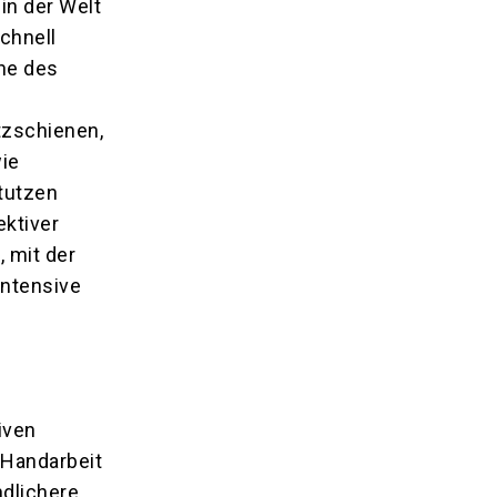
in der Welt
chnell
che des
tzschienen,
ie
tutzen
ektiver
 mit der
intensive
iven
 Handarbeit
ndlichere