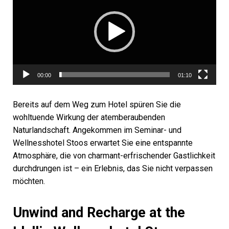
d
e
o
-
P
l
00:00
01:10
a
y
Bereits auf dem Weg zum Hotel spüren Sie die
e
wohltuende Wirkung der atemberaubenden
r
Naturlandschaft. Angekommen im Seminar- und
Wellnesshotel Stoos erwartet Sie eine entspannte
Atmosphäre, die von charmant-erfrischender Gastlichkeit
durchdrungen ist – ein Erlebnis, das Sie nicht verpassen
möchten.
Unwind and Recharge at the