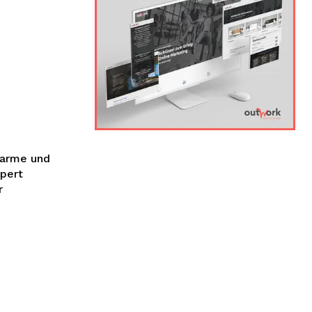
harme und
pert
r