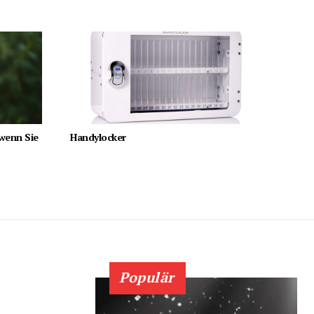
 wenn Sie
Handylocker
Populär