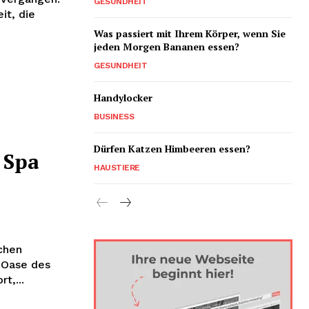
GESUNDHEIT
it, die
Was passiert mit Ihrem Körper, wenn Sie
jeden Morgen Bananen essen?
GESUNDHEIT
Handylocker
BUSINESS
Dürfen Katzen Himbeeren essen?
 Spa
HAUSTIERE
chen
 Oase des
t,...