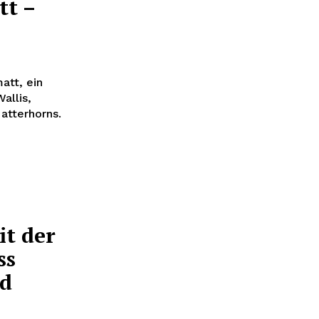
tt –
att, ein
allis,
atterhorns.
t der
ss
ld