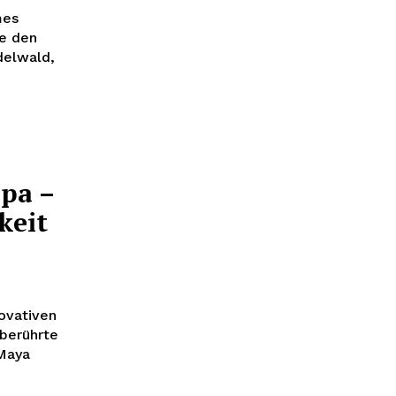
mes
ie den
delwald,
pa –
keit
ovativen
nberührte
 Maya