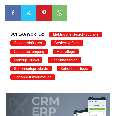
SCHLAGWÖRTER:
Elektrische Gesichtsbürste
Gesichtsbürsten
Gesichtspflege
Gesichtsreinigung
Hautpflege
Makeup-Pinsel
Schönheitsblog
Schönheitsprodukte
Schönheitstipps
Schönheitswerkzeuge