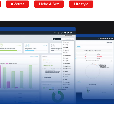
#Verrat
Liebe & Sex
Lifestyle