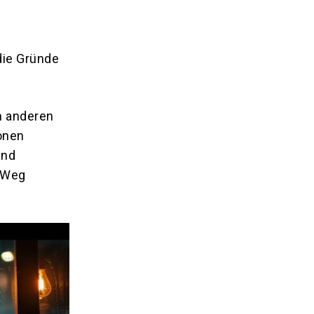
die Gründe
en anderen
ionen
und
n Weg