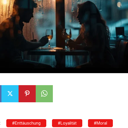
:
#Enttäuschung
#Loyalität
#Moral