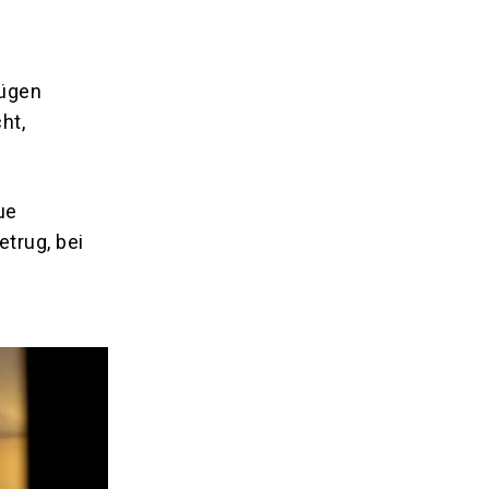
rügen
ht,
ue
trug, bei