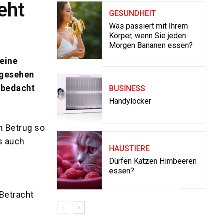
eht
GESUNDHEIT
Was passiert mit Ihrem
Körper, wenn Sie jeden
Morgen Bananen essen?
 eine
ngesehen
unbedacht
BUSINESS
Handylocker
n Betrug so
s auch
HAUSTIERE
Dürfen Katzen Himbeeren
essen?
 Betracht