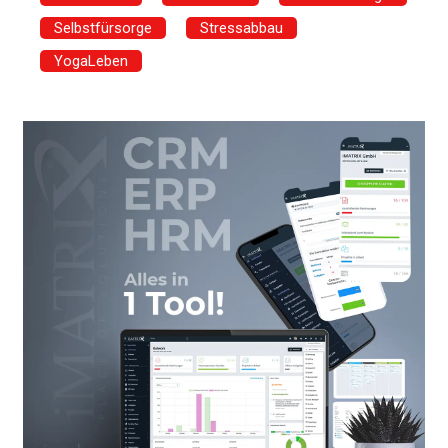
Selbstfürsorge
Stressabbau
YogaLeben