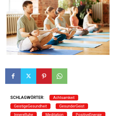
SCHLAGWÖRTER:
Achtsamkeit
GeistigeGesundheit
GesunderGeist
InnereRuhe
Meditation
PositiveEnergie