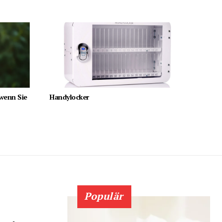
 wenn Sie
Handylocker
Populär