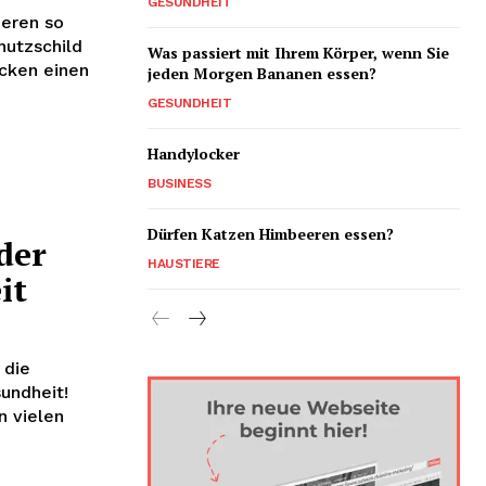
GESUNDHEIT
eren so
hutzschild
Was passiert mit Ihrem Körper, wenn Sie
acken einen
jeden Morgen Bananen essen?
GESUNDHEIT
Handylocker
BUSINESS
Dürfen Katzen Himbeeren essen?
der
HAUSTIERE
it
 die
undheit!
n vielen