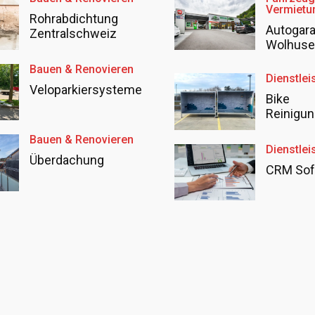
Vermietu
Rohrabdichtung
Autogar
Zentralschweiz
Wolhus
Bauen & Renovieren
Dienstlei
Veloparkiersysteme
Bike
Reinigun
Bauen & Renovieren
Dienstlei
Überdachung
CRM Sof