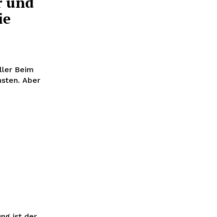
r und
ie
ller Beim
nsten. Aber
g ist der