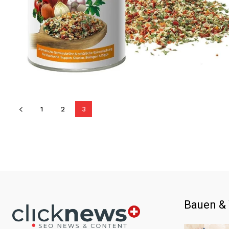
1
2
3
Bauen &