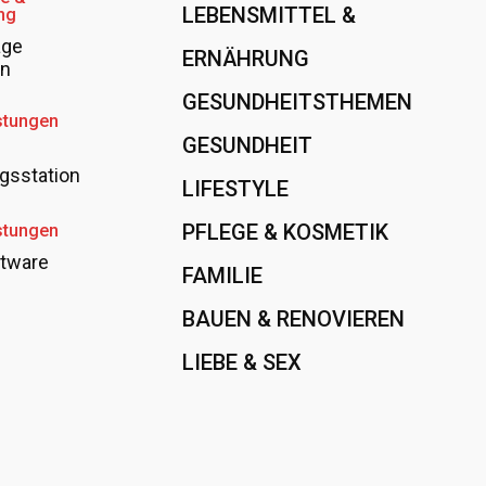
LEBENSMITTEL &
ng
age
ERNÄHRUNG
108
en
GESUNDHEITSTHEMEN
89
stungen
GESUNDHEIT
78
gsstation
LIFESTYLE
60
PFLEGE & KOSMETIK
40
stungen
tware
FAMILIE
37
BAUEN & RENOVIEREN
35
LIEBE & SEX
31