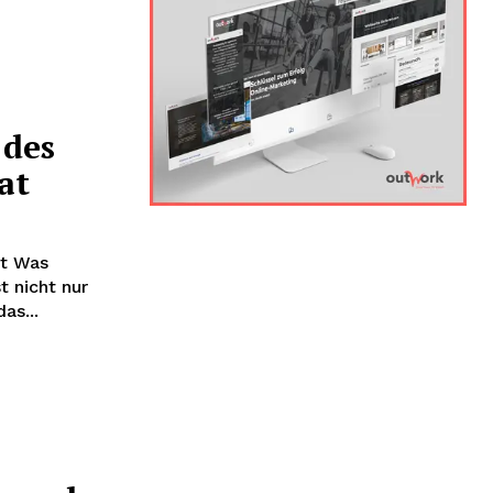
 des
at
ht Was
t nicht nur
as...