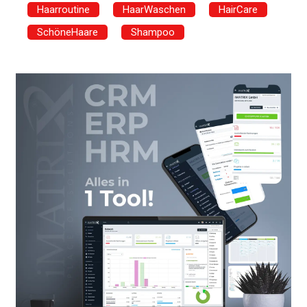
Haarroutine
HaarWaschen
HairCare
SchöneHaare
Shampoo