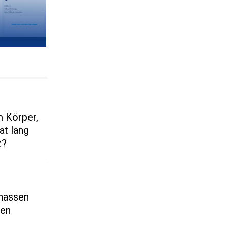
m Körper,
t lang
t?
 nassen
ten