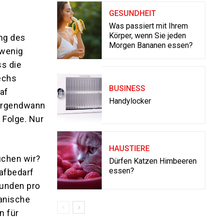
GESUNDHEIT
Was passiert mit Ihrem
Körper, wenn Sie jeden
ung des
Morgen Bananen essen?
 wenig
ss die
sechs
BUSINESS
af
Handylocker
 irgendwann
 Folge. Nur
HAUSTIERE
uchen wir?
Dürfen Katzen Himbeeren
essen?
lafbedarf
tunden pro
kanische
n für