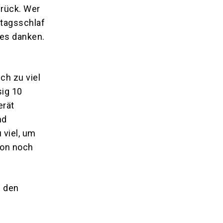
rück. Wer
ttagsschlaf
 es danken.
ch zu viel
ig 10
erät
nd
 viel, um
tion noch
n den