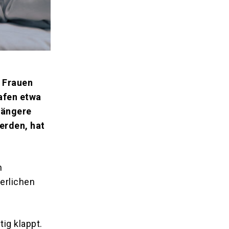
. Frauen
afen etwa
längere
erden, hat
n
erlichen
ig klappt.