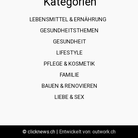
Kategorien
LEBENSMITTEL & ERNÄHRUNG
108
GESUNDHEITSTHEMEN
89
GESUNDHEIT
78
LIFESTYLE
60
PFLEGE & KOSMETIK
40
FAMILIE
37
BAUEN & RENOVIEREN
35
LIEBE & SEX
31
© clicknews.ch |
Entwickelt von:
outwork.ch