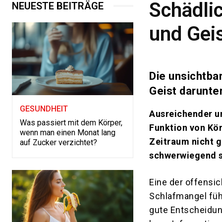
Schädli
NEUESTE BEITRÄGE
und Gei
Die unsichtba
Geist darunter
GESUNDHEIT
Ausreichender un
Was passiert mit dem Körper,
Funktion von Kör
wenn man einen Monat lang
Zeitraum nicht 
auf Zucker verzichtet?
schwerwiegend se
Eine der offensic
Schlafmangel führ
gute Entscheidun