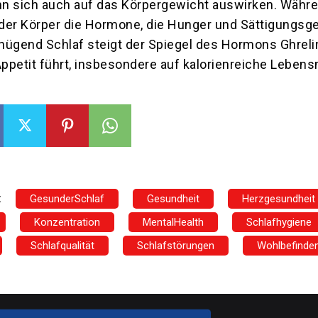
n sich auch auf das Körpergewicht auswirken. Währ
t der Körper die Hormone, die Hunger und Sättigungsg
nügend Schlaf steigt der Spiegel des Hormons Ghreli
petit führt, insbesondere auf kalorienreiche Lebensm
:
GesunderSchlaf
Gesundheit
Herzgesundheit
Konzentration
MentalHealth
Schlafhygiene
Schlafqualität
Schlafstörungen
Wohlbefinde