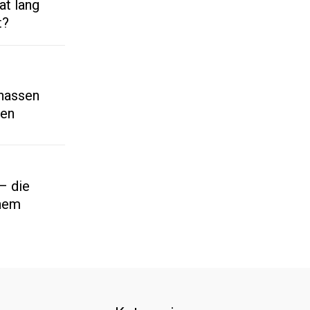
t lang
t?
 nassen
ten
– die
inem