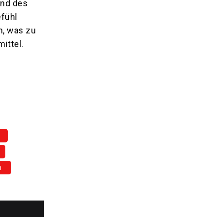
end des
efühl
n, was zu
ittel.
n