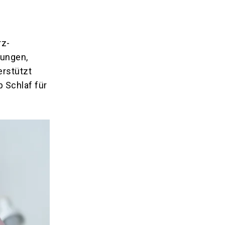
rz-
kungen,
erstützt
 Schlaf für