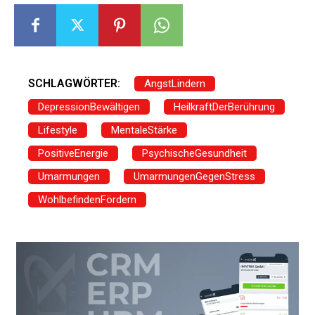
SCHLAGWÖRTER:
AngstLindern
DepressionBewältigen
HeilkraftDerBerührung
Lifestyle
MentaleStärke
PositiveEnergie
PsychischeGesundheit
Umarmungen
UmarmungenGegenStress
WohlbefindenFördern