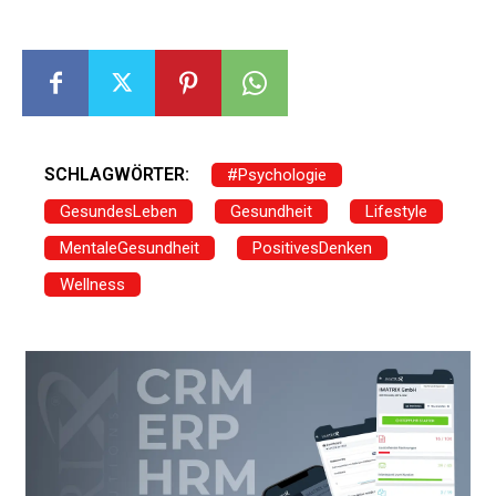
SCHLAGWÖRTER:
#Psychologie
GesundesLeben
Gesundheit
Lifestyle
MentaleGesundheit
PositivesDenken
Wellness