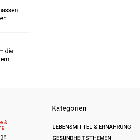
 nassen
ten
– die
inem
Kategorien
e &
LEBENSMITTEL & ERNÄHRUNG
ng
age
GESUNDHEITSTHEMEN
108