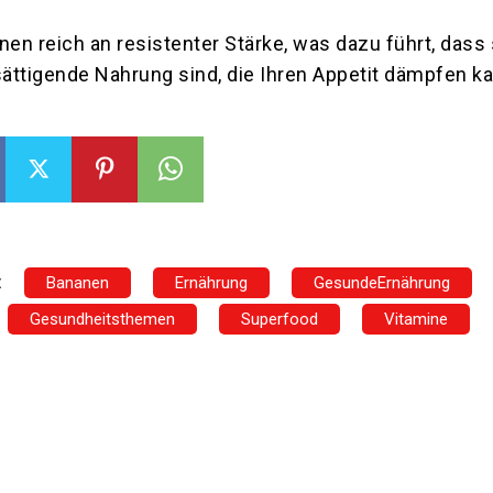
n reich an resistenter Stärke, was dazu führt, dass 
sättigende Nahrung sind, die Ihren Appetit dämpfen k
:
Bananen
Ernährung
GesundeErnährung
Gesundheitsthemen
Superfood
Vitamine