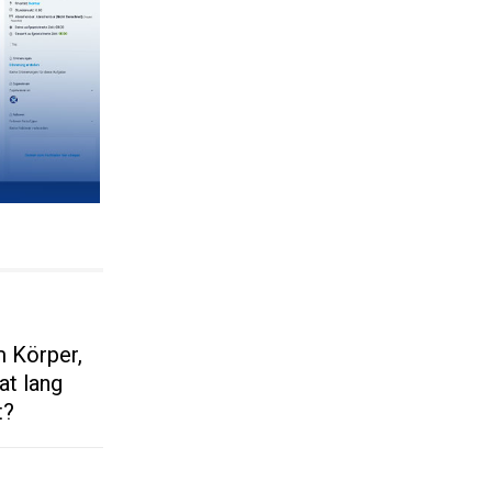
m Körper,
t lang
t?