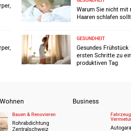
GESUNDHEIT
rper,
Warum Sie nicht mit
Haaren schlafen soll
GESUNDHEIT
rper,
Gesundes Frühstück 
ersten Schritte zu e
produktiven Tag
 Wohnen
Business
Bauen & Renovieren
Fahrzeug
Vermietu
Rohrabdichtung
Autogar
Zentralschweiz