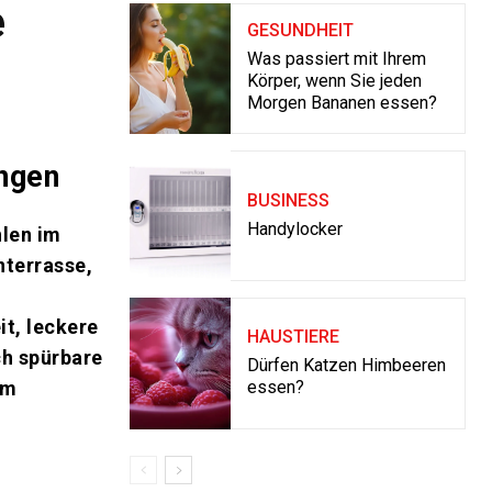
e
GESUNDHEIT
Was passiert mit Ihrem
Körper, wenn Sie jeden
Morgen Bananen essen?
ingen
BUSINESS
Handylocker
len im
terrasse,
it, leckere
HAUSTIERE
ch spürbare
Dürfen Katzen Himbeeren
essen?
um