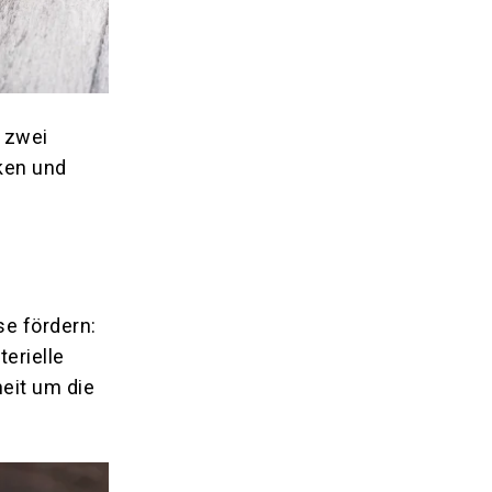
u zwei
ken und
se fördern:
erielle
heit um die