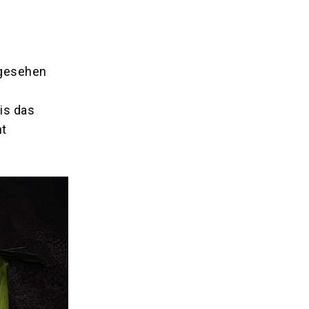
bgesehen
is das
nt