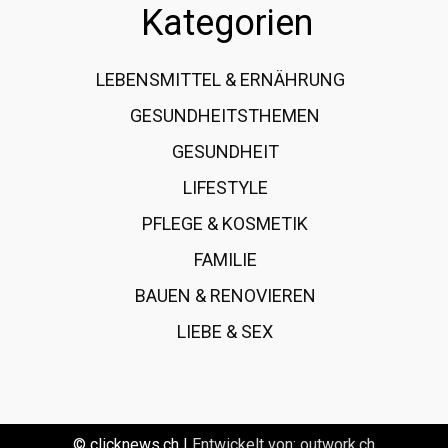
Kategorien
LEBENSMITTEL & ERNÄHRUNG
108
GESUNDHEITSTHEMEN
89
GESUNDHEIT
78
LIFESTYLE
60
PFLEGE & KOSMETIK
40
FAMILIE
37
BAUEN & RENOVIEREN
35
LIEBE & SEX
31
© clicknews.ch |
Entwickelt von:
outwork.ch