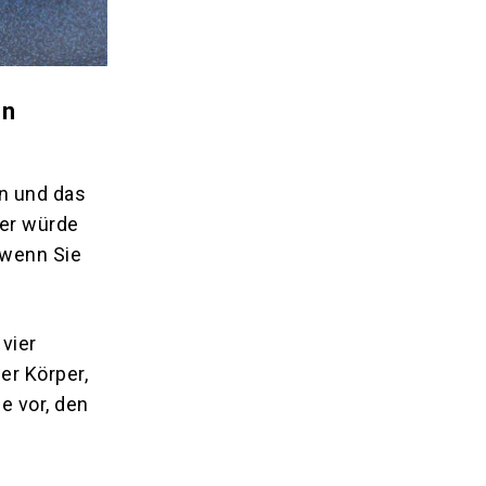
en
en und das
her würde
t wenn Sie
vier
er Körper,
e vor, den