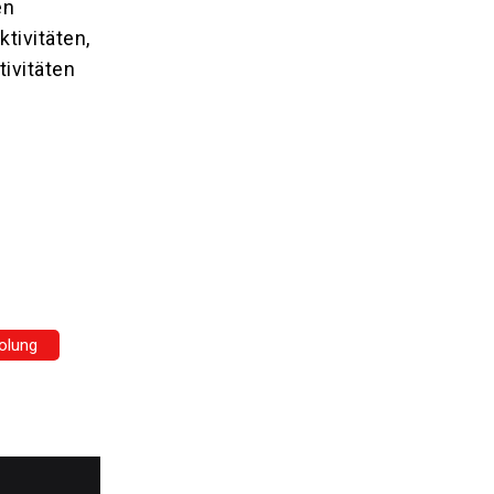
en
tivitäten,
ivitäten
olung