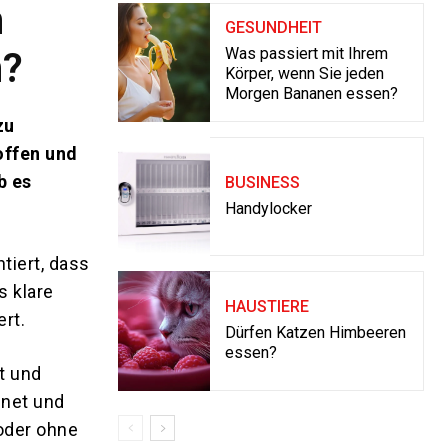
n
GESUNDHEIT
Was passiert mit Ihrem
n?
Körper, wenn Sie jeden
Morgen Bananen essen?
zu
offen und
b es
BUSINESS
Handylocker
tiert, dass
s klare
HAUSTIERE
ert.
Dürfen Katzen Himbeeren
essen?
zt und
hnet und
 oder ohne