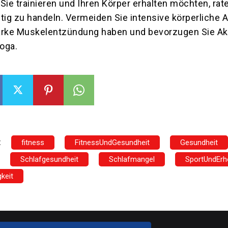
Sie trainieren und Ihren Körper erhalten möchten, rat
tig zu handeln. Vermeiden Sie intensive körperliche Ak
arke Muskelentzündung haben und bevorzugen Sie Akt
oga.
:
fitness
FitnessUndGesundheit
Gesundheit
Schlafgesundheit
Schlafmangel
SportUndErh
keit