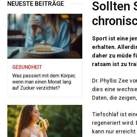
Sollten 
NEUESTE BEITRÄGE
chronis
Sport ist eine je
erhalten. Allerd
daher zu müde für
ratsam ist zu tr
GESUNDHEIT
Was passiert mit dem Körper,
Dr. Phyllis Zee v
wenn man einen Monat lang
auf Zucker verzichtet?
dies eine wechsel
Daten, die zeigen
Tiefschlaf ist ei
regeneriert wird.
kann nur erreicht