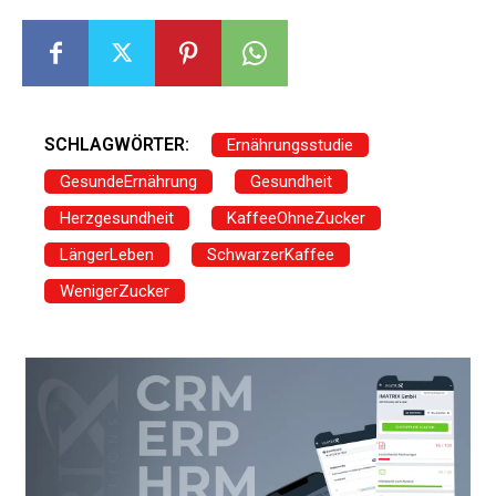
SCHLAGWÖRTER:
Ernährungsstudie
GesundeErnährung
Gesundheit
Herzgesundheit
KaffeeOhneZucker
LängerLeben
SchwarzerKaffee
WenigerZucker