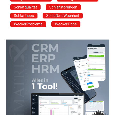
Schlafqualität
Schlafstörungen
SchlafTipps
SchlafUndWachheit
WeckerProbleme
WeckerTipps