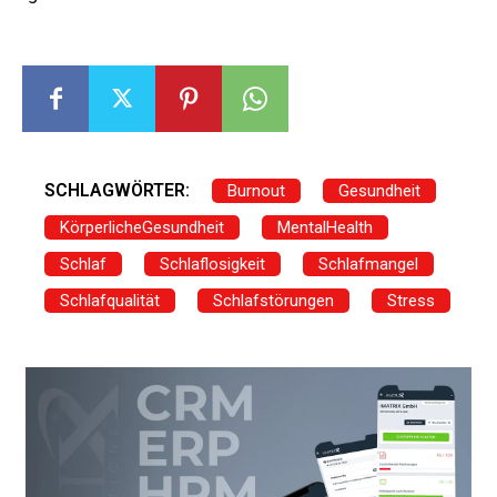
SCHLAGWÖRTER:
Burnout
Gesundheit
KörperlicheGesundheit
MentalHealth
Schlaf
Schlaflosigkeit
Schlafmangel
Schlafqualität
Schlafstörungen
Stress