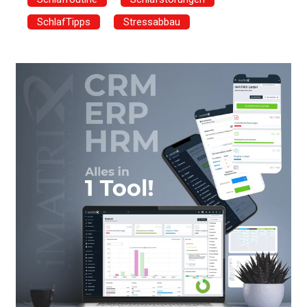
SchlafTipps
Stressabbau