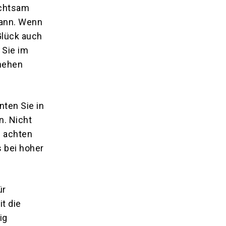
achtsam
kann. Wenn
Glück auch
 Sie im
hehen
ten Sie in
n. Nicht
– achten
s bei hoher
ür
t die
ig