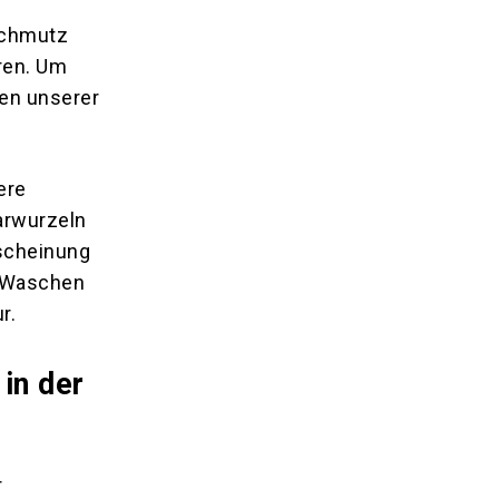
Schmutz
ren. Um
en unserer
ere
arwurzeln
rscheinung
e Waschen
r.
in der
r