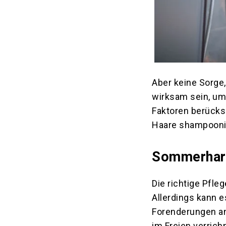
Aber keine Sorg
wirksam sein, um 
Faktoren berücksi
Haare shampoonie
Sommerharmo
Die richtige Pfl
Allerdings kann e
Forenderungen an 
im Freien verrich