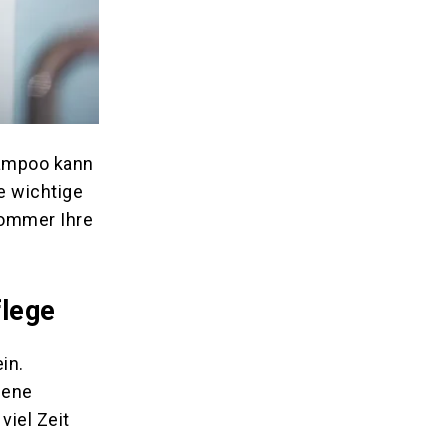
hampoo kann
e wichtige
Sommer Ihre
flege
in.
dene
viel Zeit