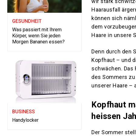
wir stark schwit
Haarausfall ärge
können sich näml
GESUNDHEIT
dem vorzubeugen,
Was passiert mit Ihrem
Haare in unsere 
Körper, wenn Sie jeden
Morgen Bananen essen?
Denn durch den 
Kopfhaut – und d
schwächen. Das R
des Sommers zu v
unserer Haare – a
Kopfhaut ma
BUSINESS
heissen Jah
Handylocker
Der Sommer stellt