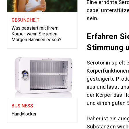
Eine erhöhte Sero
dabei unterstütz
sein.
GESUNDHEIT
Was passiert mit Ihrem
Körper, wenn Sie jeden
Erfahren Si
Morgen Bananen essen?
Stimmung un
Serotonin spielt 
Körperfunktionen
gesteigerte Prod
aus und lässt uns
der Körper das H
und einen guten 
BUSINESS
Handylocker
Daher ist ein au
Substanzen wicht