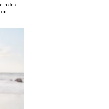
e in den
 mit