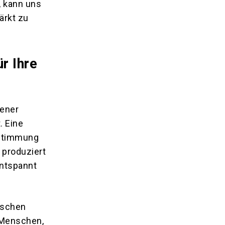
, kann uns
ärkt zu
r Ihre
dener
. Eine
 Stimmung
 produziert
entspannt
ischen
 Menschen,