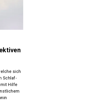
ektiven
welche sich
m Schlaf-
mit Hilfe
ünstlichem
onin