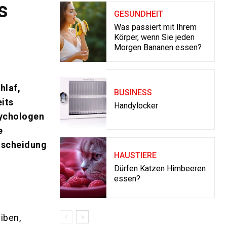
s
GESUNDHEIT
Was passiert mit Ihrem
Körper, wenn Sie jeden
Morgen Bananen essen?
hlaf,
BUSINESS
its
Handylocker
sychologen
e
tscheidung
HAUSTIERE
Dürfen Katzen Himbeeren
essen?
iben,