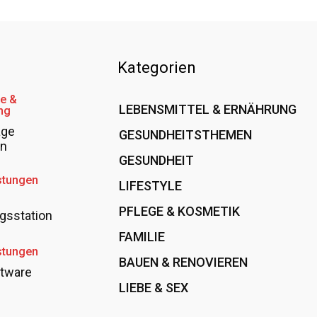
Kategorien
e &
LEBENSMITTEL & ERNÄHRUNG
ng
age
GESUNDHEITSTHEMEN
108
en
GESUNDHEIT
78
89
stungen
LIFESTYLE
60
PFLEGE & KOSMETIK
40
gsstation
FAMILIE
37
stungen
BAUEN & RENOVIEREN
35
tware
LIEBE & SEX
31