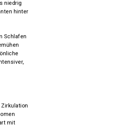
s niedrig
nten hinter
um Schlafen
bemühen
sönliche
tensiver,
Zirkulation
änomen
rt mit