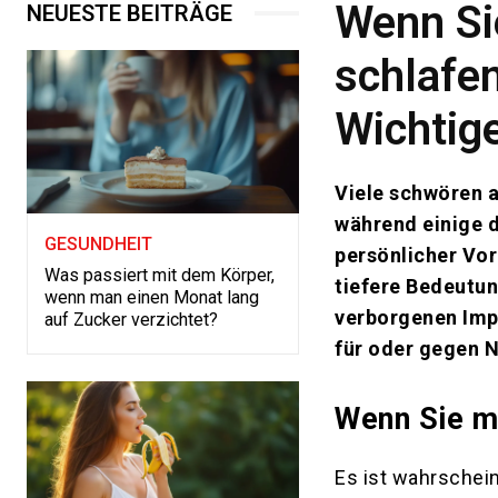
Wenn Si
NEUESTE BEITRÄGE
schlafen
Wichtig
Viele schwören a
während einige d
GESUNDHEIT
persönlicher Vo
Was passiert mit dem Körper,
tiefere Bedeutun
wenn man einen Monat lang
verborgenen Imp
auf Zucker verzichtet?
für oder gegen N
Wenn Sie m
Es ist wahrschein