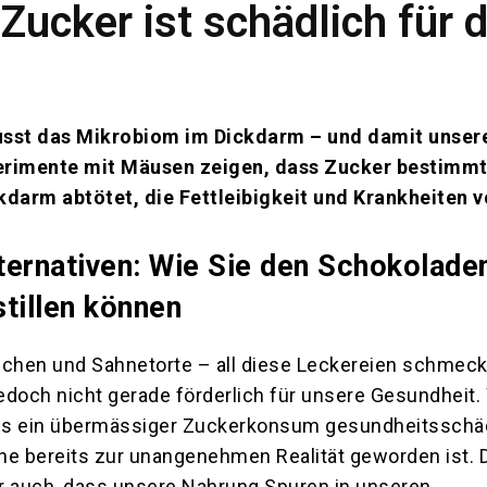
 Zucker ist schädlich für 
usst das Mikrobiom im Dickdarm – und damit unser
erimente mit Mäusen zeigen, dass Zucker bestimm
kdarm abtötet, die Fettleibigkeit und Krankheiten 
ternativen: Wie Sie den Schokolade
tillen können
zchen und Sahnetorte – all diese Leckereien schmec
jedoch nicht gerade förderlich für unsere Gesundheit. 
s ein übermässiger Zuckerkonsum gesundheitsschäd
he bereits zur unangenehmen Realität geworden ist. 
r auch, dass unsere Nahrung Spuren in unseren