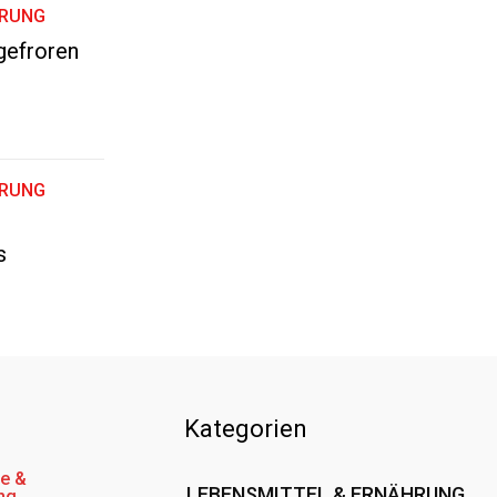
HRUNG
ngefroren
HRUNG
s
Kategorien
e &
LEBENSMITTEL & ERNÄHRUNG
ng