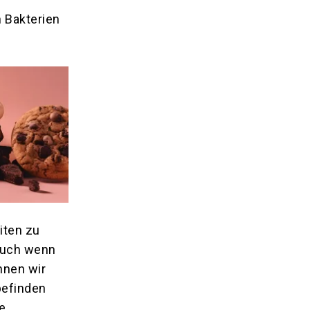
 Bakterien
iten zu
Auch wenn
nnen wir
befinden
e