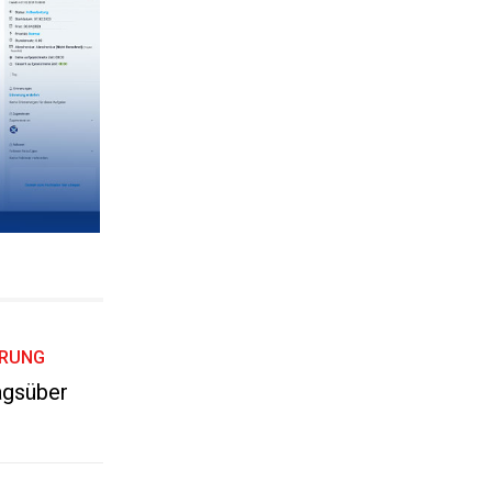
HRUNG
tagsüber