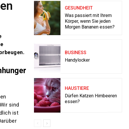
den
GESUNDHEIT
Was passiert mit Ihrem
Körper, wenn Sie jeden
Morgen Bananen essen?
e
te
vorbeugen.
BUSINESS
Handylocker
nhunger
HAUSTIERE
Dürfen Katzen Himbeeren
ken
essen?
Wir sind
lich ist
Darüber