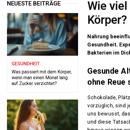
Wie viel
NEUESTE BEITRÄGE
Körper?
Nahrung beeinfl
Gesundheit. Exp
Bakterien im Dic
GESUNDHEIT
Gesunde Al
Was passiert mit dem Körper,
wenn man einen Monat lang
ohne Reue s
auf Zucker verzichtet?
Schokolade, Plät
vorzüglich, sind 
uns bewusst, das
und diese Tatsac
hinaus wissen wi