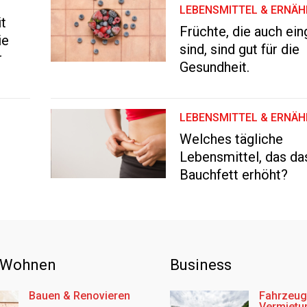
LEBENSMITTEL & ERNÄ
t
Früchte, die auch ei
ie
sind, sind gut für die
r
Gesundheit.
LEBENSMITTEL & ERNÄ
Welches tägliche
Lebensmittel, das da
Bauchfett erhöht?
 Wohnen
Business
Bauen & Renovieren
Fahrzeug
Vermietu