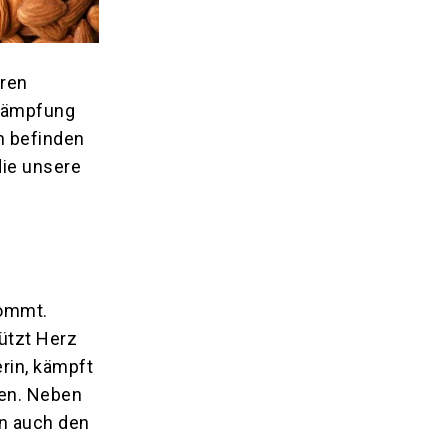
hren
ekämpfung
en befinden
die unsere
kommt.
ützt Herz
erin, kämpft
ben. Neben
n auch den