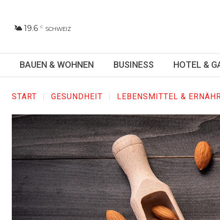
19.6
C
SCHWEIZ
BAUEN & WOHNEN
BUSINESS
HOTEL & 
START
GESUNDHEIT
LEBENSMITTEL & ERNÄH