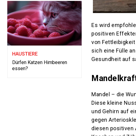
Es wird empfohlen
positiven Effekte
von Fettleibigkei
sich eine Fülle a
HAUSTIERE
Gesundheit auf sa
Dürfen Katzen Himbeeren
essen?
Mandelkraft
Mandel – die Wun
Diese kleine Nuss
und Gehirn auf ei
gegen Arterioskl
diesen positiven