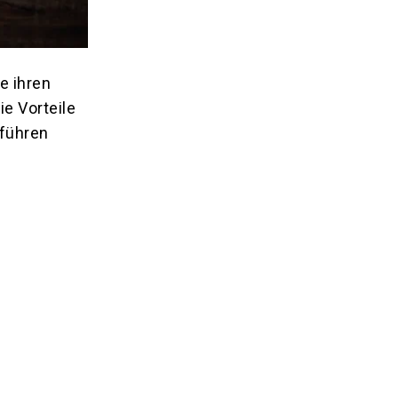
e ihren
e Vorteile
rführen