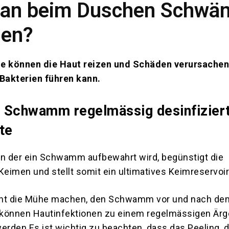
man beim Duschen Schw
den?
 können die Haut reizen und Schäden verursachen
 Bakterien führen kann.
 Schwamm regelmässig desinfizier
te
 in der ein Schwamm aufbewahrt wird, begünstigt die
imen und stellt somit ein ultimatives Keimreservoir
cht die Mühe machen, den Schwamm vor und nach d
, können Hautinfektionen zu einem regelmässigen Ärge
rden.Es ist wichtig zu beachten, dass das Peeling,