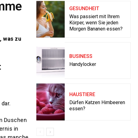
ämme
GESUNDHEIT
Was passiert mit Ihrem
Körper, wenn Sie jeden
Morgen Bananen essen?
, was zu
BUSINESS
Handylocker
t
HAUSTIERE
Dürfen Katzen Himbeeren
 dar.
essen?
em Duschen
rnis in
 das manche