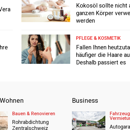
Kokosöl sollte nicht
Vera
ganzen Körper verw
werden
PFLEGE & KOSMETIK
Ihre
Fallen Ihnen heutzut
häufiger die Haare a
Deshalb passiert es
 Wohnen
Business
Bauen & Renovieren
Fahrzeug
Vermietu
Rohrabdichtung
Autogar
Zentralschweiz