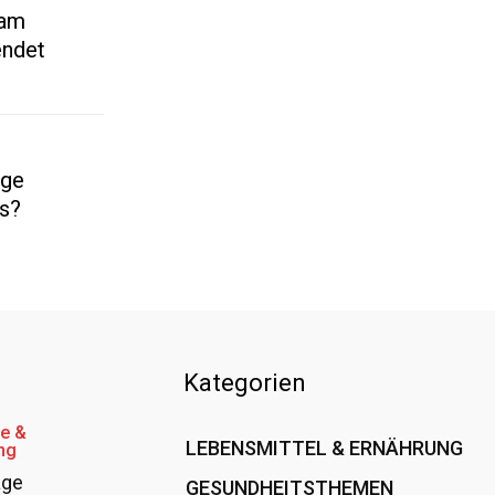
 am
endet
age
us?
Kategorien
e &
LEBENSMITTEL & ERNÄHRUNG
ng
age
GESUNDHEITSTHEMEN
108